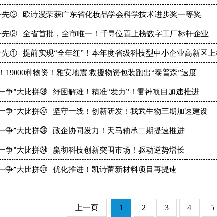
争先③ | 欧诗漫荣获广东省化妆品学会科学技术进步奖一等奖
争先② | 全省首批，全市唯一！千寻位置上榜数字工厂标杆企业
先① | 提前实现“全年红”！本年度省级科技型中小企业高新区上榜
！19000种物资！雅安地震 救援物资包装跑出“泰普森”速度
一争”大比拼㊳ | 纾困解难！精准“发力”！雷神项目加速推进
一争”大比拼㊲ | 坚守一线！创新研发！我武生物三期加速建设
一争”大比拼㊱ | 政企协同发力！天马轴承二期提速推进
一争”大比拼㉞ | 赢彻科技创新突围市场！驱动逆势增长
一争”大比拼㉛ | 优化推进！凯诗蕾新材料项目再提速
上一页
1
2
3
4
5