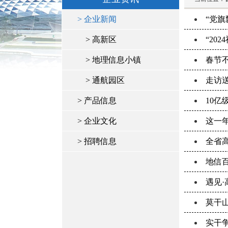
> 企业新闻
“党
> 高新区
“20
> 地理信息小镇
春节
> 通航园区
走访
> 产品信息
10
> 企业文化
这一年
> 招聘信息
全省
地信
遇见
莫干
实干争