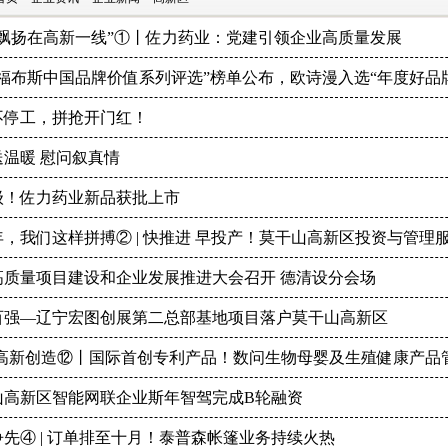
旗飘扬在高新一线”①丨佐力药业：党建引领企业高质量发展
24福布斯中国品牌价值系列评选”榜单公布，欧诗漫入选“年度好品牌T
不停工，拼抢开门红！
送温暖 慰问叙真情
亿级！佐力药业新品获批上市
，我们这样拼搏② | 快推进 早投产！莫干山高新区投资与管理服
高质量项目建设和企业发展推进大会召开 德清设分会场
百强—辽宁宏图创展第二总部基地项目落户莫干山高新区
·高新创造⑫丨国际首创专利产品！数问生物母婴及生殖健康产品
山高新区智能网联企业斯年智驾完成B轮融资
先④ | 订单排至十月！泰普森帐篷业务持续火热