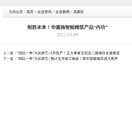
当前位置：
首页
>
企业资讯
>
企业新闻
>
高新区
制胜未来！华嘉驰智能精筑产品“内功”
2022-03-09
上一篇：
“四比一争”大比拼① | 6月投产！正大青春宝药业二期项目全速推进
下一篇：
“四比一争”大比拼⑦ | 预计五月竣工验收！荣丰智能项目进入尾声